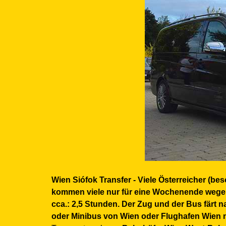
Wien Siófok Transfer - Viele Österreicher (b
kommen viele nur für eine Wochenende wegen
cca.: 2,5 Stunden. Der Zug und der Bus färt 
oder Minibus von Wien oder Flughafen Wien 