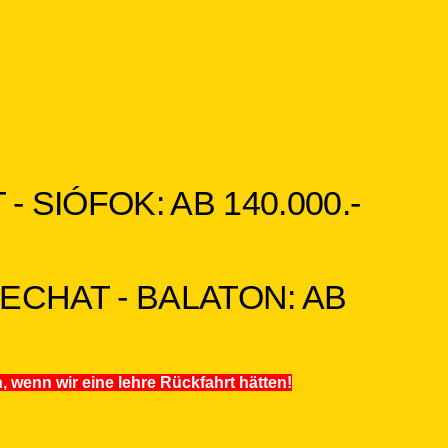
SIÓFOK: AB 140.000.-
CHAT - BALATON: AB
wenn wir eine lehre Rückfahrt hätten!