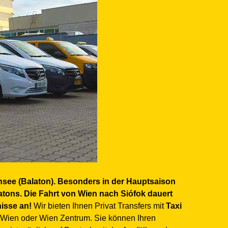
ensee (Balaton). Besonders in der Hauptsaison
ons. Die Fahrt von Wien nach Siófok dauert
isse an!
Wir bieten Ihnen Privat Transfers mit
Taxi
 Wien oder Wien Zentrum. Sie können Ihren