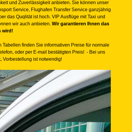
keit und Zuverlässigkeit anbieten. Sie können unser
nsport Service, Flughafen Transfer Service ganzjährig
er das Quqlität ist hoch. VIP Ausflüge mit Taxi und
nnen wir auch anbieten.
Wir garantieren Ihnen das
 wird!
n Tabellen finden Sie informativen Preise für normale
fon, oder per E-mail bestätigten Preis! - Bei uns
, Vorbestellung ist notwendig!