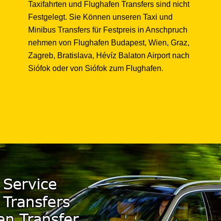
Taxifahrten und Flughafen Transfers sind nicht
Festgelegt. Sie Können unseren Taxi und
Minibus Transfers für Festpreis in Anschpruch
nehmen von Flughafen Budapest, Wien, Graz,
Zagreb, Bratislava, Hévíz Balaton Airport nach
Siófok oder von Siófok zum Flughafen.