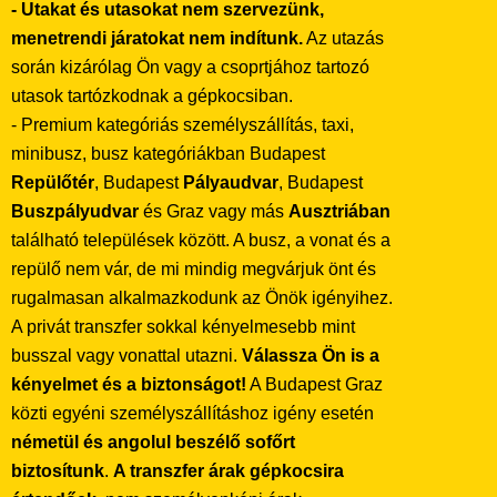
- Utakat és utasokat nem szervezünk,
menetrendi járatokat nem indítunk.
Az utazás
során kizárólag Ön vagy a csoprtjához tartozó
utasok tartózkodnak a gépkocsiban.
- Premium kategóriás személyszállítás, taxi,
minibusz, busz kategóriákban Budapest
Repülőtér
, Budapest
Pályaudvar
, Budapest
Buszpályudvar
és Graz vagy más
Ausztriában
található települések között. A busz, a vonat és a
repülő nem vár, de mi mindig megvárjuk önt és
rugalmasan alkalmazkodunk az Önök igényihez.
A privát transzfer sokkal kényelmesebb mint
busszal vagy vonattal utazni.
Válassza Ön is a
kényelmet és a biztonságot!
A Budapest Graz
közti egyéni személyszállításhoz igény esetén
németül és angolul beszélő sofőrt
biztosítunk
.
A transzfer árak gépkocsira