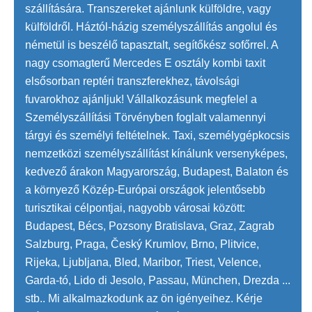
szállítására. Transzereket ajánlunk külföldre, vagy
külföldről. Háztól-házig személyszállítás angolul és
németül is beszélő tapasztalt, segítőkész sofőrrel. A
nagy csomagterű Mercedes E osztály kombi taxit
elsősorban reptéri transzferekhez, távolsági
fuvarokhoz ajánljuk! Vállalkozásunk megfelel a
Személyszállítási Törvényben foglalt valamennyi
tárgyi és személyi feltételnek. Taxi, személygépkocsis
nemzetközi személyszállítást kínálunk versenyképes,
kedvező árakon Magyarország, Budapest, Balaton és
a környező Közép-Európai országok jelentősebb
turisztikai célpontjai, nagyobb városai között:
Budapest, Bécs, Pozsony Bratislava, Graz, Zagrab
Salzburg, Praga, Český Krumlov, Brno, Plitvice,
Rijeka, Ljubljana, Bled, Maribor, Triest, Velence,
Garda-tó, Lido di Jesolo, Passau, München, Drezda ...
stb.. Mi alkalmazkodunk az ön igényeihez. Kérje