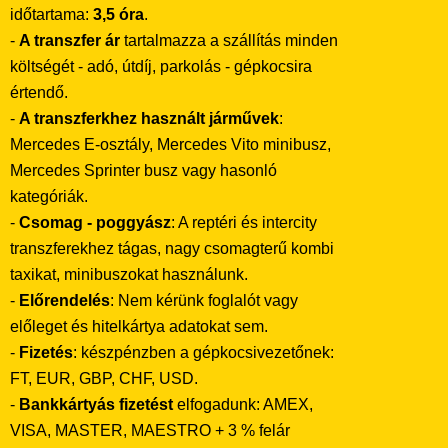
időtartama:
3,5 óra
.
-
A transzfer ár
tartalmazza a szállítás minden
költségét - adó, útdíj, parkolás - gépkocsira
értendő.
-
A transzferkhez használt járművek
:
Mercedes E-osztály, Mercedes Vito minibusz,
Mercedes Sprinter busz vagy hasonló
kategóriák.
-
Csomag - poggyász
: A reptéri és intercity
transzferekhez tágas, nagy csomagterű kombi
taxikat, minibuszokat használunk.
-
Előrendelés
: Nem kérünk foglalót vagy
előleget és hitelkártya adatokat sem.
-
Fizetés
: készpénzben a gépkocsivezetőnek:
FT, EUR, GBP, CHF, USD.
-
Bankkártyás fizetést
elfogadunk: AMEX,
VISA, MASTER, MAESTRO + 3 % felár