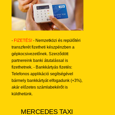
-
FIZETÉS!
- Nemzetközi és repülőtéri
transzferét fizetheti készpénzben a
gépkocsivezetőnek. Szerződött
partnereink banki átutalással is
fizethetnek. - Bankkártyás fizetés:
Telefonos applikáció segítségével
bármely bankkártyát elfogadunk (+3%),
akár előzetes számlabekérőt is
küldhetünk.
MERCEDES TAXI