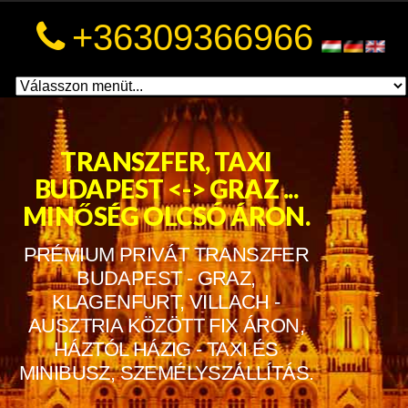
a
+36309366966
a
TRANSZFER, TAXI
BUDAPEST <-> GRAZ ...
MINŐSÉG OLCSÓ ÁRON.
PRÉMIUM PRIVÁT TRANSZFER
BUDAPEST - GRAZ,
KLAGENFURT, VILLACH -
AUSZTRIA KÖZÖTT FIX ÁRON,
HÁZTÓL HÁZIG - TAXI ÉS
MINIBUSZ, SZEMÉLYSZÁLLÍTÁS.