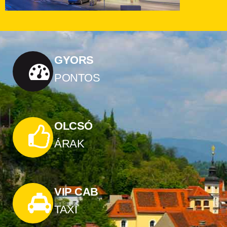
GYORS
PONTOS
OLCSÓ
ÁRAK
VIP CAB
TAXI