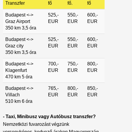
Transzfer
fő
fő.
fő
Budapest <->
525,-
550,-
600,-
Graz Airport
EUR
EUR
EUR
350 km 3,5 óra
Budapest <->
525,-
550,-
600,-
Graz city
EUR
EUR
EUR
350 km 3,5 óra
Budapest <->
700,-
750,-
800,-
Klagenfurt
EUR
EUR
EUR
470 km 5 óra
Budapest <->
765,-
800,-
850,-
Villach
EUR
EUR
EUR
510 km 6 óra
- Taxi, Minibusz vagy Autóbusz transzfer?
Nemzetközi fuvarozást végzünk
versenyképes, kedvező árakon Magyarország,