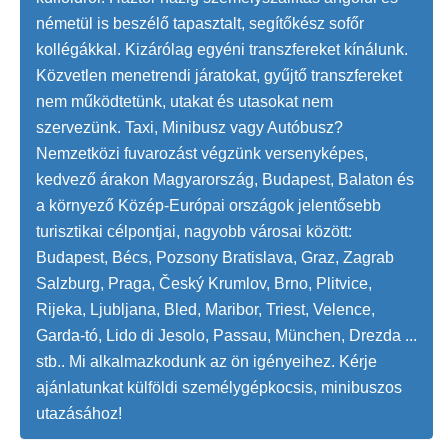
németül is beszélő tapasztalt, segítőkész sofőr
kollégákkal. Kizárólag egyéni transzfereket kínálunk.
Közvetlen menetrendi járatokat, gyűjtő transzfereket
nem működtetünk, utakat és utasokat nem
szervezünk. Taxi, Minibusz vagy Autóbusz?
Nemzetközi fuvarozást végzünk versenyképes,
kedvező árakon Magyarország, Budapest, Balaton és
a környező Közép-Európai országok jelentősebb
turisztikai célpontjai, nagyobb városai között:
Budapest, Bécs, Pozsony Bratislava, Graz, Zagrab
Salzburg, Praga, Český Krumlov, Brno, Plitvice,
Rijeka, Ljubljana, Bled, Maribor, Triest, Velence,
Garda-tó, Lido di Jesolo, Passau, München, Drezda ...
stb.. Mi alkalmazkodunk az ön igényeihez. Kérje
ajánlatunkat külföldi személygépkocsis, minibuszos
utazásához!