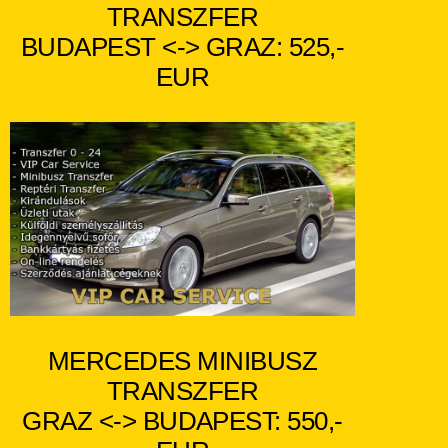
TRANSZFER
BUDAPEST <-> GRAZ:
525,-
EUR
MERCEDES MINIBUSZ
TRANSZFER
GRAZ <-> BUDAPEST: 550
,-