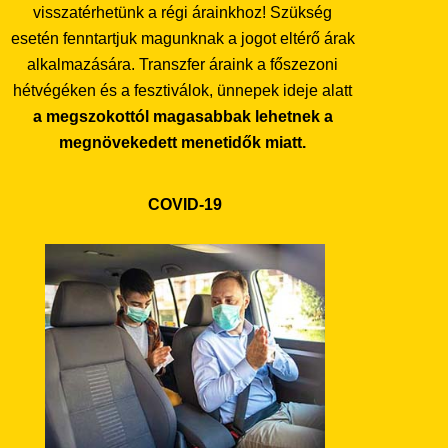
visszatérhetünk a régi árainkhoz! Szükség
esetén fenntartjuk magunknak a jogot eltérő árak
alkalmazására. Transzfer áraink a főszezoni
hétvégéken és a fesztiválok, ünnepek ideje alatt
a megszokottól magasabbak lehetnek a
megnövekedett menetidők miatt.
COVID-19