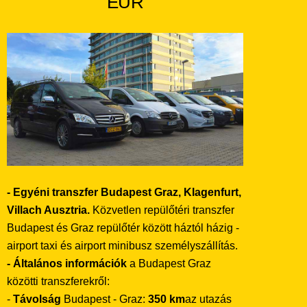
EUR
- Egyéni transzfer Budapest Graz, Klagenfurt,
Villach Ausztria.
Közvetlen repülőtéri transzfer
Budapest és Graz repülőtér között háztól házig -
airport taxi és airport minibusz személyszállítás.
- Általános információk
a Budapest Graz
közötti transzferekről:
-
Távolság
Budapest - Graz:
350 km
az utazás