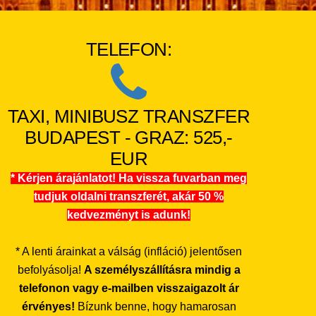
TELEFON:
TAXI, MINIBUSZ TRANSZFER
BUDAPEST - GRAZ: 525,-
EUR
* Kérjen árajánlatot! Ha vissza fuvarban meg
tudjuk oldalni transzferét, akár 50 %
kedvezményt is adunk!
* A lenti árainkat a válság (infláció) jelentősen
befolyásolja!
A személyszállításra mindig a
telefonon vagy e-mailben visszaigazolt ár
érvényes!
Bízunk benne, hogy hamarosan