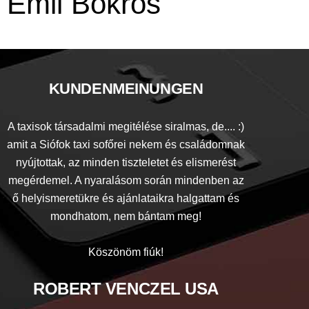
Emil Bokros
KUNDENMEINUNGEN
A taxisok társadalmi megitélése siralmas, de.... :)
amit a Siófok taxi sofőrei nekem és családomnak
nyújtottak, az minden tiszteletet és elismerést
megérdemel. A nyaralásom során mindenben az
ő helyismeretükre és ajánlataikra halgattam és
mondhatom, nem bántam meg!
Köszönöm fiúk!
ROBERT VENCZEL USA