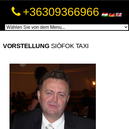
a
+36309366966
a
VORSTELLUNG
SIÓFOK TAXI