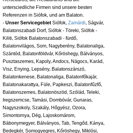
untersciedliche Firmen sind unsere besten
Referenzen in Siófok, und am Balaton.
-
Unser Servicegebiet
Siófok,
Zamárdi
, Ságvár,
Balatonszabadi Dorf, Siófok - Töreki, Siófok -
Kiliti, Siófok Balatonszabadi - fürdő,
Balatonvilágos, Som, Nagyberény, Balatonaliga,
Szántód, Balatonföldvár, Kőröshegy, Bálványos,
Pusztaszemes, Kapoly, Andocs, Nágocs, Karád,
Visz, Enying, Lepsény, Balatonszárszó,
Balatonkenese, Balatonaliga, Balatonfőkajár,
Balatonakarattya, Füle, Papkeszi, Balatonfűzfő,
Balatonszemes, Balatonöszöd, Szólád, Teleki,
Iregszemcse, Tamási, Dombóvár, Gunaras,
Nagyszokoly, Szakály, Hőgyész, Ozora,
Simontornya, Dég, Lajoskomárom,
Bábonymegyer, Bálványos, Tab, Tengőd, Kánya,
Bedegkér, Somogyegres, Kőröshegy, Miklósi,