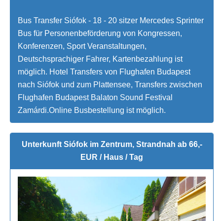
Bus Transfer Siófok - 18 - 20 sitzer Mercedes Sprinter
Bus für Personenbeförderung von Kongressen,
Konferenzen, Sport Veranstaltungen,
Deutschsprachiger Fahrer, Kartenbezahlung ist
möglich. Hotel Transfers von Flughafen Budapest
nach Siófok und zum Plattensee, Transfers zwischen
Flughafen Budapest Balaton Sound Festival
Zamárdi.Online Busbestellung ist möglich.
Unterkunft Siófok im Zentrum, Strandnah ab 66,-
EUR / Haus / Tag