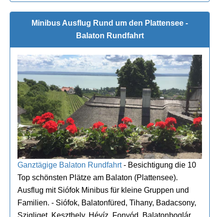
Minibus Ausflug Rund um den Plattensee -
Balaton Rundfahrt
Ganztägige Balaton Rundfahrt
- Besichtigung die 10
Top schönsten Plätze am Balaton (Plattensee).
Ausflug mit Siófok Minibus für kleine Gruppen und
Familien. - Siófok, Balatonfüred, Tihany, Badacsony,
Szigliget, Keszthely, Hévíz, Fonyód, Balatonboglár,