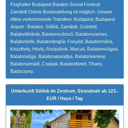
Flughafen Budapest Balaton Sound Festival
Zamárdi.Online Busbestellung ist möglich. Unsere
öfters vorkommende Transfers: Budapest, Budapest
Airport - Balaton, Siófok, Zamárdi, Szántód,
Balatonföldvár, Balatonszárszó, Balatonszemes,
Balatonlelle, Balatonboglár, Fonyód, Balatonmária,
Keszthely, Hévíz, Alsópáhok, Marcali, Balatonvilágos,
Balatonaliga, Balatonakarattya, Balatonkenese,
Balatonalmádi, Csopak, Balatonfüred, Tihany.
Badacsony.
Unterkunft Siófok im Zentrum, Strandnah ab 123,-
EUR / Haus / Tag