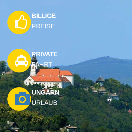
BILLIGE
PREISE
PRIVATE
FAHRT
UNGARN
URLAUB