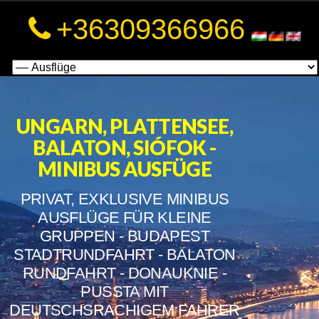
a
+36309366966
a
UNGARN, PLATTENSEE,
BALATON, SIÓFOK -
MINIBUS AUSFÜGE
PRIVAT, EXKLUSIVE MINIBUS
AUSFLÜGE FÜR KLEINE
GRUPPEN - BUDAPEST
STADTRUNDFAHRT - BALATON
RUNDFAHRT - DONAUKNIE -
PUSSTA MIT
DEUTSCHSRACHIGEM FAHRER