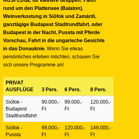
AUSFLÜGE für kleinere Gruppen: Fahrt
rund um den Plattensee (Balaton),
Weinverkostung in Siófok und Zamárdi,
ganztägige Budapest Stadtrundfahrt, oder
Budapest in der Nacht, Pussta mit Pferde
Vorschau, Fahrt in die ungarische Gesichte
in das Donauknie.
Wenn Sie etwas
persönliches erleben möchten, schauen Sie
sich unsere Programme an!
PRIVAT
AUSFLÜGE
3 Pers.
6 Pers.
8 Pers.
Siófok -
90.000,-
99.000,-
120.000,-
Budapest
Ft
Ft
Ft
Stadtrundfahrt
Siófok -
99.000,-
120.000,-
149.000,-
Pussta
Ft
Ft
Ft