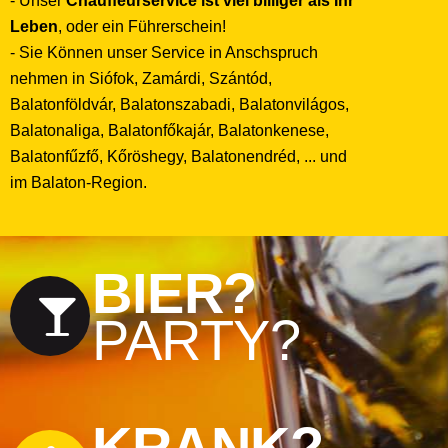
- Unser
Chauffeurservice ist viel billiger als Ihr
Leben
, oder ein Führerschein!
- Sie Können unser Service in Anschspruch
nehmen in Siófok, Zamárdi, Szántód,
Balatonföldvár, Balatonszabadi, Balatonvilágos,
Balatonaliga, Balatonfőkajár, Balatonkenese,
Balatonfűzfő, Kőröshegy, Balatonendréd, ... und
im Balaton-Region.
BIER?
PARTY?
KRANK?