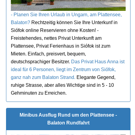
- Planen Sie Ihren Urlaub in Ungarn, am Plattensee,
Balaton?
Rechtzeitig können Sie Ihre Unterkunf in
Siófok online Reservieren ohne Kosten! -
Freistehendes, nettes Privat Unterkunft am
Plattensee, Privat Ferienhaus in Siófok ist zum
Mieten. Einfach, preisvert, bequem,
deutschsprachiger Besitzer.
Das Privat Haus Anna ist
ideal für 6 Personen, liegt im Zentrum von Siófok,
ganz nah zum Balaton Strand.
Elegante Gegend,
ruhige Strasse, aber alles Wichtige sind in 5 - 10
Gehminuten zu Erreichen.
Minibus Ausflug Rund um den Plattensee -
Balaton Rundfahrt