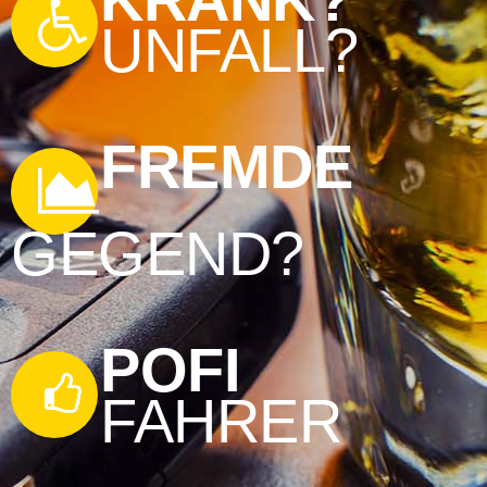
UNFALL?
FREMDE
GEGEND?
POFI
FAHRER