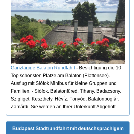
Ganztägige Balaton Rundfahrt
- Besichtigung die 10
Top schönsten Plätze am Balaton (Plattensee).
Ausflug mit Siófok Minibus für kleine Gruppen und
Familien. - Siófok, Balatonfüred, Tihany, Badacsony,
Szigliget, Keszthely, Hévíz, Fonyód, Balatonboglár,
Zamárdi. Sie werden an Ihrer Unterkunft Abgeholt
Budapest Stadtrundfahrt mit deutschsprachigem