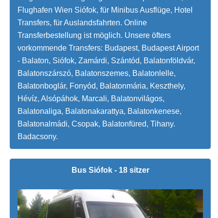
Flughafen Wien Siófok, für Minibus Ausflüge, Hotel
Transfers, für Auslandsfahrten. Online
Transferbestellung ist möglich. Unsere öfters
vorkommende Transfers: Budapest, Budapest Airport
- Balaton, Siófok, Zamárdi, Szántód, Balatonföldvár,
Balatonszárszó, Balatonszemes, Balatonlelle,
Balatonboglár, Fonyód, Balatonmária, Keszthely,
Hévíz, Alsópáhok, Marcali, Balatonvilágos,
Balatonaliga, Balatonakarattya, Balatonkenese,
Balatonalmádi, Csopak, Balatonfüred, Tihany.
Badacsony.
Bus Siófok - 18 sitzer