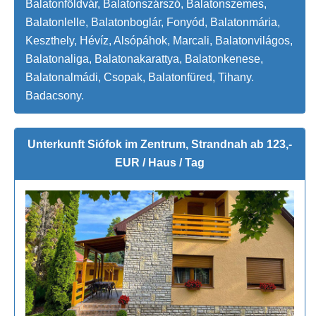
Balatonföldvár, Balatonszárszó, Balatonszemes,
Balatonlelle, Balatonboglár, Fonyód, Balatonmária,
Keszthely, Hévíz, Alsópáhok, Marcali, Balatonvilágos,
Balatonaliga, Balatonakarattya, Balatonkenese,
Balatonalmádi, Csopak, Balatonfüred, Tihany.
Badacsony.
Unterkunft Siófok im Zentrum, Strandnah ab 123,-
EUR / Haus / Tag