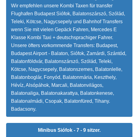
Wir empfehlen unsere Kombi Taxen für transfer
Flughafen Budapest Siófok, Balatonszárszó, Szólád,
Teleki, Kötcse, Nagycsepely und Bahnhof Transfers
wenn Sie mit vielen Gepäck Fahren, Mercedes E
Klasse Kombi Taxi + deutschsprachiger Fahrer.
Unsere öfters vorkommende Transfers: Budapest,
Budapest Airport - Balaton, Siófok, Zamárdi, Szántód,
Balatonföldvár, Balatonszárszó, Szólád, Teleki,
Kötcse, Nagycsepely, Balatonszemes, Balatonlelle,
Balatonboglár, Fonyód, Balatonmária, Keszthely,
Hévíz, Alsópáhok, Marcali, Balatonvilágos,
Balatonaliga, Balatonakarattya, Balatonkenese,
Balatonalmádi, Csopak, Balatonfüred, Tihany.
Badacsony.
Minibus Siófok - 7 - 9 sitzer.