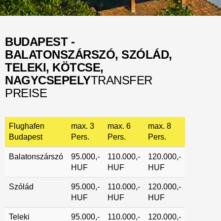
BUDAPEST -
BALATONSZÁRSZÓ, SZÓLÁD,
TELEKI, KÖTCSE,
NAGYCSEPELY
TRANSFER
PREISE
Flughafen
max. 3
max. 6
max. 8
Budapest
Pers.
Pers.
Pers.
Balatonszárszó
95.000,-
110.000,-
120.000,-
HUF
HUF
HUF
Szólád
95.000,-
110.000,-
120.000,-
HUF
HUF
HUF
Teleki
95.000,-
110.000,-
120.000,-