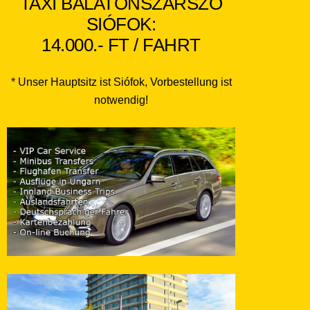
TAXI BALATONSZÁRSZÓ
SIÓFOK:
14.000.- FT / FAHRT
* Unser Hauptsitz ist Siófok, Vorbestellung ist
notwendig!