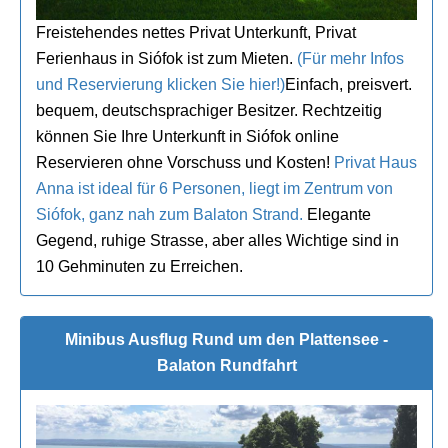
Freistehendes nettes Privat Unterkunft, Privat
Ferienhaus in Siófok ist zum Mieten.
(Für mehr Infos
und Reservierung klicken Sie hier!)
Einfach, preisvert.
bequem, deutschsprachiger Besitzer. Rechtzeitig
können Sie Ihre Unterkunft in Siófok online
Reservieren ohne Vorschuss und Kosten!
Privat Haus
Anna ist ideal für 6 Personen, liegt im Zentrum von
Siófok, ganz nah zum Balaton Strand.
Elegante
Gegend, ruhige Strasse, aber alles Wichtige sind in
10 Gehminuten zu Erreichen.
Minibus Ausflug Rund um den Plattensee -
Balaton Rundfahrt