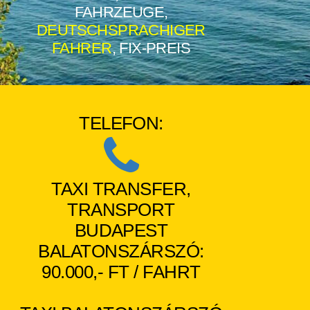
FAHRZEUGE,
DEUTSCHSPRACHIGER
FAHRER
, FIX-PREIS
TELEFON:
TAXI TRANSFER,
TRANSPORT
BUDAPEST
BALATONSZÁRSZÓ:
90.000,- FT / FAHRT