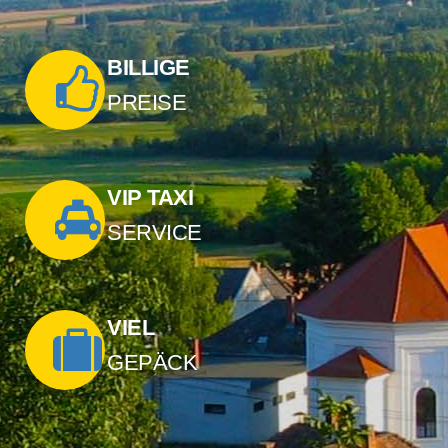
BILLIGE
PREISE
VIP TAXI
SERVICE
VIEL
GEPÄCK