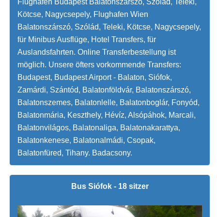
Flughafen Budapest Balatonszárszó, Szólád, Teleki,
Kötcse, Nagycsepely, Flughafen Wien
Balatonszárszó, Szólád, Teleki, Kötcse, Nagycsepely,
für Minibus Ausflüge, Hotel Transfers, für
Auslandsfahrten. Online Transferbestellung ist
möglich. Unsere öfters vorkommende Transfers:
Budapest, Budapest Airport - Balaton, Siófok,
Zamárdi, Szántód, Balatonföldvár, Balatonszárszó,
Balatonszemes, Balatonlelle, Balatonboglár, Fonyód,
Balatonmária, Keszthely, Hévíz, Alsópáhok, Marcali,
Balatonvilágos, Balatonaliga, Balatonakarattya,
Balatonkenese, Balatonalmádi, Csopak,
Balatonfüred, Tihany. Badacsony.
Bus Siófok - 18 sitzer