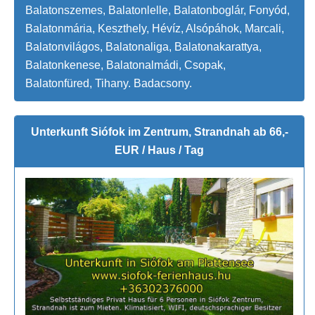
Balatonszemes, Balatonlelle, Balatonboglár, Fonyód,
Balatonmária, Keszthely, Hévíz, Alsópáhok, Marcali,
Balatonvilágos, Balatonaliga, Balatonakarattya,
Balatonkenese, Balatonalmádi, Csopak,
Balatonfüred, Tihany. Badacsony.
Unterkunft Siófok im Zentrum, Strandnah ab 66,-
EUR / Haus / Tag