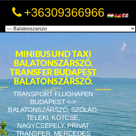
a
+36309366966
a
MINIBUS UND TAXI
BALATONSZÁRSZÓ,
TRANSFER BUDAPEST
BALATONSZÁRSZÓ.
TRANSPORT FLUGHAFEN
BUDAPEST <->
BALATONSZÁRSZÓ, SZÓLÁD,
TELEKI, KÖTCSE,
NAGYCSEPELY. PRIVAT
TRANSFER, MERCEDES