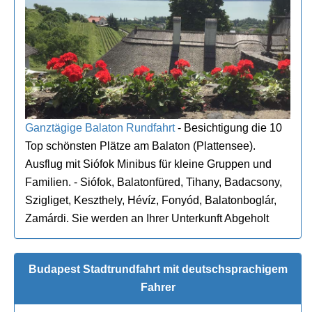
Ganztägige Balaton Rundfahrt
- Besichtigung die 10
Top schönsten Plätze am Balaton (Plattensee).
Ausflug mit Siófok Minibus für kleine Gruppen und
Familien. - Siófok, Balatonfüred, Tihany, Badacsony,
Szigliget, Keszthely, Hévíz, Fonyód, Balatonboglár,
Zamárdi. Sie werden an Ihrer Unterkunft Abgeholt
Budapest Stadtrundfahrt mit deutschsprachigem
Fahrer