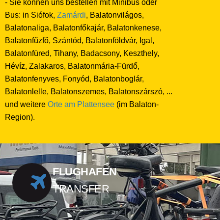
- Sie können uns bestellen mit Minibus oder
Bus: in Siófok,
Zamárdi
, Balatonvilágos,
Balatonaliga, Balatonfőkajár, Balatonkenese,
Balatonfűzfő, Szántód, Balatonföldvár, Igal,
Balatonfüred, Tihany, Badacsony, Keszthely,
Hévíz, Zalakaros, Balatonmária-Fürdő,
Balatonfenyves, Fonyód, Balatonboglár,
Balatonlelle, Balatonszemes, Balatonszárszó, ...
und weitere
Orte am Plattensee
(im Balaton-
Region).
FLUGHAFEN
TRANSFER