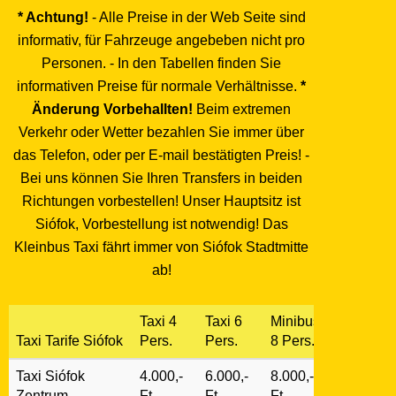
* Achtung!
- Alle Preise in der Web Seite sind
informativ, für Fahrzeuge angebeben nicht pro
Personen. - In den Tabellen finden Sie
informativen Preise für normale Verhältnisse.
*
Änderung Vorbehallten!
Beim extremen
Verkehr oder Wetter bezahlen Sie immer über
das Telefon, oder per E-mail bestätigten Preis! -
Bei uns können Sie Ihren Transfers in beiden
Richtungen vorbestellen! Unser Hauptsitz ist
Siófok, Vorbestellung ist notwendig! Das
Kleinbus Taxi fährt immer von Siófok Stadtmitte
ab!
Taxi 4
Taxi 6
Minibus
Taxi Tarife Siófok
Pers.
Pers.
8 Pers.
Taxi Siófok
4.000,-
6.000,-
8.000,-
Zentrum
Ft
Ft
Ft