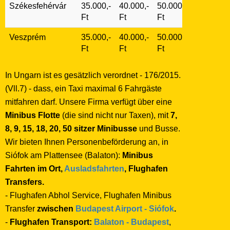
Székesfehérvár
35.000,-
40.000,-
50.000,-
Ft
Ft
Ft
Veszprém
35.000,-
40.000,-
50.000,-
Ft
Ft
Ft
In Ungarn ist es gesätzlich verordnet - 176/2015.
(Vll.7) - dass, ein Taxi maximal 6 Fahrgäste
mitfahren darf. Unsere Firma verfügt über eine
Minibus Flotte
(die sind nicht nur Taxen), mit
7,
8, 9, 15, 18, 20, 50 sitzer Minibusse
und Busse.
Wir bieten Ihnen Personenbeförderung an, in
Siófok am Plattensee (Balaton):
Minibus
Fahrten im Ort,
Ausladsfahrten
, Flughafen
Transfers.
- Flughafen Abhol Service, Flughafen Minibus
Transfer
zwischen
Budapest Airport - Siófok
.
-
Flughafen Transport:
Balaton - Budapest
,