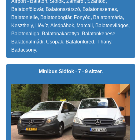
Airport - Balaton, Siófok, Zamárdi, Szántód,
Balatonföldvár, Balatonszárszó, Balatonszemes,
Balatonlelle, Balatonboglár, Fonyód, Balatonmária,
Keszthely, Hévíz, Alsópáhok, Marcali, Balatonvilágos,
Balatonaliga, Balatonakarattya, Balatonkenese,
Balatonalmádi, Csopak, Balatonfüred, Tihany.
Badacsony.
Minibus Siófok - 7 - 9 sitzer.