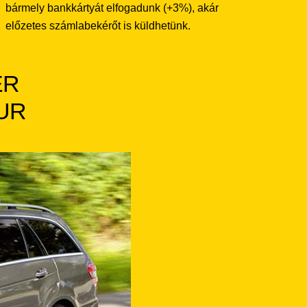
bármely bankkártyát elfogadunk (+3%), akár
előzetes számlabekérőt is küldhetünk.
ER
EUR