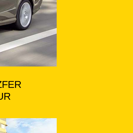
ZFER
EUR