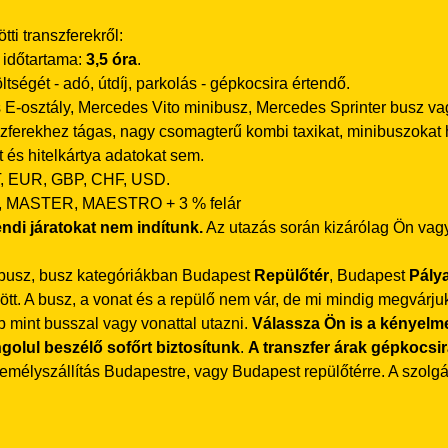
ti transzferekről:
 időtartama:
3,5 óra
.
tségét - adó, útdíj, parkolás - gépkocsira értendő.
 E-osztály, Mercedes Vito minibusz, Mercedes Sprinter busz va
ranszferekhez tágas, nagy csomagterű kombi taxikat, minibuszokat
t és hitelkártya adatokat sem.
T, EUR, GBP, CHF, USD.
, MASTER, MAESTRO + 3 % felár
ndi járatokat nem indítunk.
Az utazás során kizárólag Ön vagy
nibusz, busz kategóriákban Budapest
Repülőtér
, Budapest
Pály
zött. A busz, a vonat és a repülő nem vár, de mi mindig megvá
b mint busszal vagy vonattal utazni.
Válassza Ön is a kényelme
golul beszélő sofőrt biztosítunk
.
A transzfer árak gépkocsi
mélyszállítás Budapestre, vagy Budapest repülőtérre. A szolg