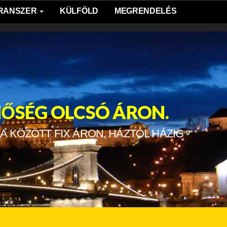
TRANSZER
KÜLFÖLD
MEGRENDELÉS
INŐSÉG OLCSÓ ÁRON.
A KÖZÖTT FIX ÁRON, HÁZTÓL HÁZIG -