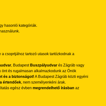
gy hasonló kategóriák.
 használunk.
 a csoprtjához tartozó utasok tartózkodnak a
audvar
, Budapest
Buszpályudvar
és Zágráb vagy
rjuk önt és rugalmasan alkalmazkodunk az Önök
t és a biztonságot!
A Budapest Zágráb közti egyéni
ra értendőek
, nem személyenkéni árak.
áltatás egész évben
megrendelhető írásban
az