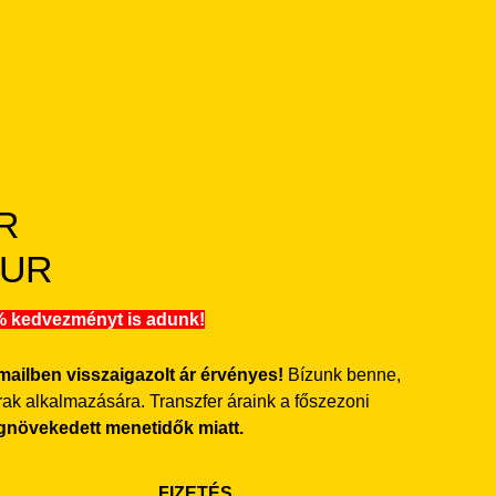
R
EUR
0 % kedvezményt is adunk!
mailben visszaigazolt ár érvényes!
Bízunk benne,
ak alkalmazására. Transzfer áraink a főszezoni
gnövekedett menetidők miatt.
FIZETÉS