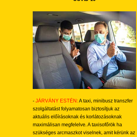
-
JÁRVÁNY ESTÉN:
A taxi, minibusz transzfer
szolgáltatást folyamatosan biztosítjuk az
aktuális előírásoknak és korlátozásoknak
maximálisan megfelelve. A taxisofőrök ha
szükséges arcmaszkot viselnek, amit kérünk az