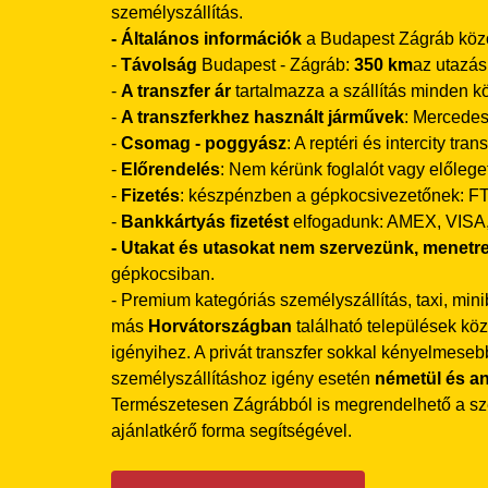
személyszállítás.
- Általános információk
a Budapest Zágráb közöt
-
Távolság
Budapest - Zágráb:
350 km
az utazás
-
A transzfer ár
tartalmazza a szállítás minden köl
-
A transzferkhez használt járművek
: Mercedes
-
Csomag - poggyász
: A reptéri és intercity t
-
Előrendelés
: Nem kérünk foglalót vagy előlege
-
Fizetés
: készpénzben a gépkocsivezetőnek: F
-
Bankkártyás fizetést
elfogadunk: AMEX, VISA
- Utakat és utasokat nem szervezünk, menetre
gépkocsiban.
- Premium kategóriás személyszállítás, taxi, mi
más
Horvátországban
található települések kö
igényihez. A privát transzfer sokkal kényelmeseb
személyszállításhoz igény esetén
németül és an
Természetesen Zágrábból is megrendelhető a sze
ajánlatkérő forma segítségével.