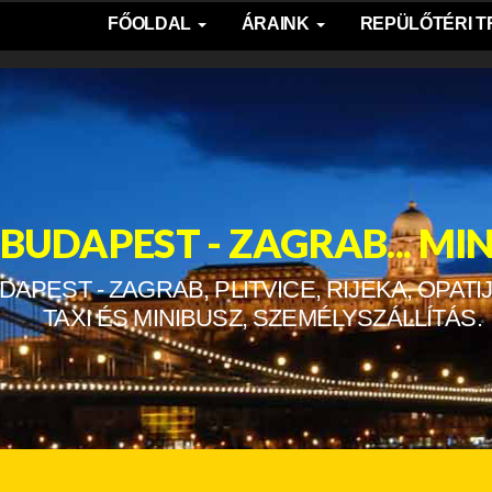
FŐOLDAL
ÁRAINK
REPÜLŐTÉRI 
 BUDAPEST - ZAGRAB... M
PEST - ZAGRAB, PLITVICE, RIJEKA, OPATIJ
TAXI ÉS MINIBUSZ, SZEMÉLYSZÁLLÍTÁS.