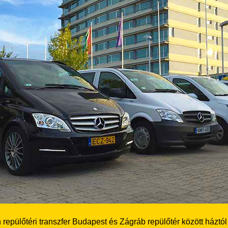
repülőtéri transzfer Budapest és Zágráb repülőtér között háztól h