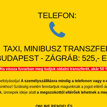
TELEFON:
TAXI, MINIBUSZ TRANSZFE
BUDAPEST - ZÁGRÁB: 525,- 
! Ha vissza fuvarban meg tudjuk oldalni transzferét, akár 5
 befolyásolja!
A személyszállításra mindig a telefonon vagy e-
inkhoz! Szükség esetén fenntartjuk magunknak a jogot eltérő ár
k, ünnepek ideje alatt
a megszokottól eltérőek lehetnek a me
ONLINE RENDELÉS