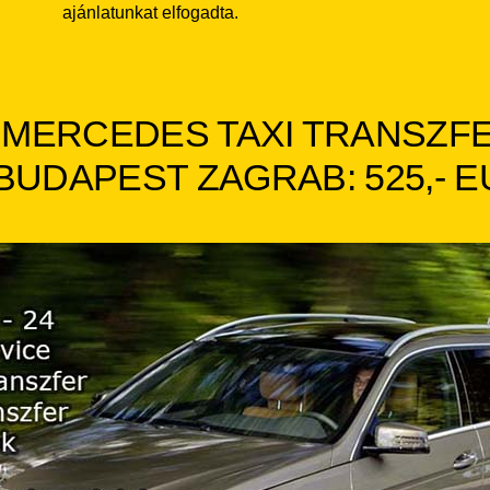
ajánlatunkat elfogadta.
MERCEDES TAXI TRANSZF
BUDAPEST ZAGRAB:
525,- 