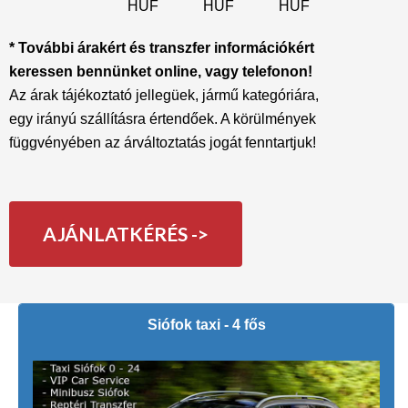
HUF
HUF
HUF
* További árakért és transzfer információkért
keressen bennünket online, vagy telefonon!
Az árak tájékoztató jellegüek, jármű kategóriára,
egy irányú szállításra értendőek. A körülmények
függvényében az árváltoztatás jogát fenntartjuk!
AJÁNLATKÉRÉS ->
Siófok taxi - 4 fős