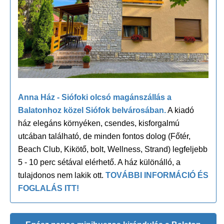
Anna Ház - Siófoki olcsó magánszállás a
Balatonhoz közel Siófok belvárosában.
A kiadó
ház elegáns környéken, csendes, kisforgalmú
utcában található, de minden fontos dolog (Főtér,
Beach Club, Kikötő, bolt, Wellness, Strand) legfeljebb
5 - 10 perc sétával elérhető. A ház különálló, a
tulajdonos nem lakik ott.
TOVÁBBI INFORMÁCIÓ ÉS
FOGLALÁS ITT!