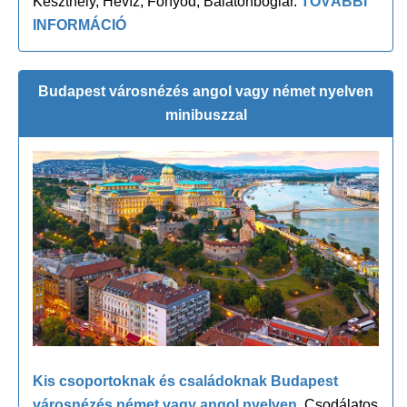
Keszthely, Hévíz, Fonyód, Balatonboglár.
TOVÁBBI
INFORMÁCIÓ
Budapest városnézés angol vagy német nyelven
minibuszzal
Kis csoportoknak és családoknak Budapest
városnézés német vagy angol nyelven.
Csodálatos