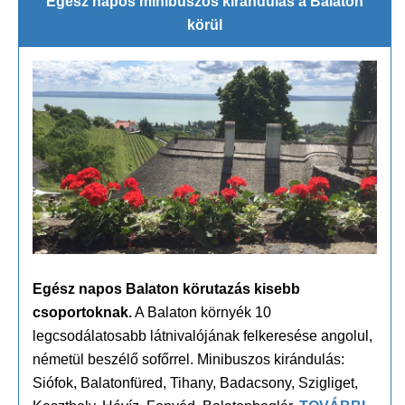
Egész napos minibuszos kirándulás a Balaton
körül
Egész napos Balaton körutazás kisebb
csoportoknak.
A Balaton környék 10
legcsodálatosabb látnivalójának felkeresése angolul,
németül beszélő sofőrrel. Minibuszos kirándulás:
Siófok, Balatonfüred, Tihany, Badacsony, Szigliget,