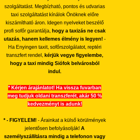
szolgáltatást. Megbízható, pontos és udvarias
taxi szolgáltatást kínálok Önöknek előre
kiszámítható áron. Idegen nyelveket beszélő
profi sofőr garantálja,
hogy a taxizás ne csak
utazás, hanem kellemes élmény is legyen!
-
Ha Enyingen taxit, sofőrszolgálatot, reptéri
transzfert rendel,
kérjük vegye figyelembe,
hogy a taxi mindig Siófok belvárosból
indul.
* Kérjen árajánlatot! Ha vissza fuvarban
meg tudjuk oldani transzferét, akár 50 %
kedvezményt is adunk!
* - FIGYELEM!
- Árainkat a külső körülmények
jelentősen befolyásolják!
A
személyszállításra mindig a telefonon vagy