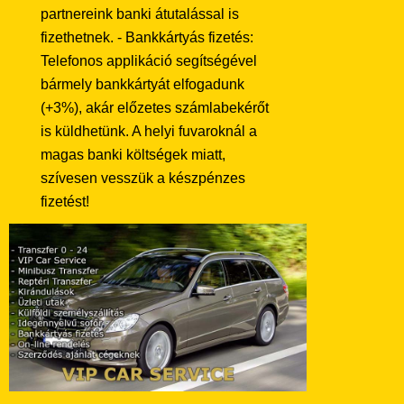
partnereink banki átutalással is
fizethetnek. - Bankkártyás fizetés:
Telefonos applikáció segítségével
bármely bankkártyát elfogadunk
(+3%), akár előzetes számlabekérőt
is küldhetünk. A helyi fuvaroknál a
magas banki költségek miatt,
szívesen vesszük a készpénzes
fizetést!