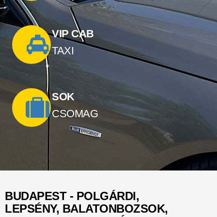
VIP CAB
TAXI
SOK
CSOMAG
BUDAPEST - POLGÁRDI,
LEPSÉNY, BALATONBOZSOK,