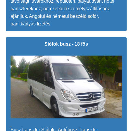
távolsági fuvarokhoz, repülőtéri, pályaudvari, hotel
transzferekhez, nemzetközi személyszállításhoz
ajánljuk. Angolul és németül beszélő sofőr,
bankkártyás fizetés.
Siófok busz - 18 fős
Busz transzfer Siófok - Autóbusz Transzfer