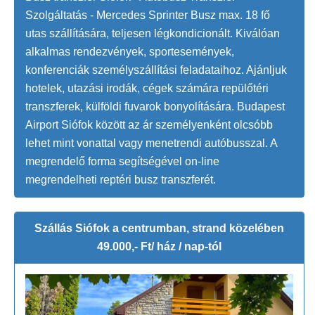
Szolgáltatás - Mercedes Sprinter Busz max. 18 fő
utas szállítására, teljesen légkondicionált. Kiválóan
alkalmas rendezvények, sportesemények,
konferenciák személyszállítási feladataihoz. Ajánljuk
hotelek, utazási irodák, cégek számára repülőtéri
transzferek, külföldi fuvarok bonyolítására. Budapest
Airport Siófok között az ár személyenként olcsóbb
lehet mint vonattal vagy menetrendi autóbusszal. A
megrendelő forma segítségével on-line
megrendelheti reptéri busz transzferét.
Szállás Siófok a centrumban, strand közelében
49.000,- Ft/ ház / nap-tól