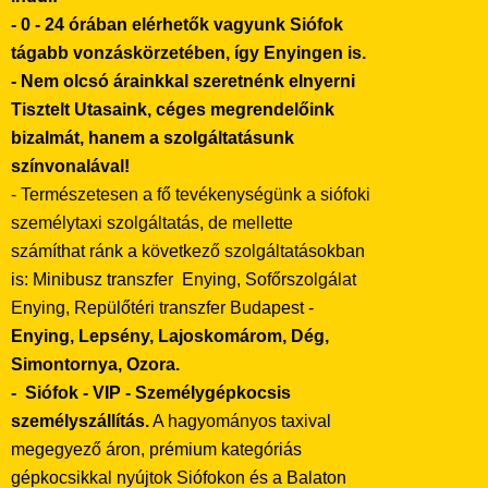
- 0 - 24 órában elérhetők vagyunk Siófok
tágabb vonzáskörzetében, így Enyingen is.
- Nem olcsó árainkkal szeretnénk elnyerni
Tisztelt Utasaink, céges megrendelőink
bizalmát, hanem a szolgáltatásunk
színvonalával!
- Természetesen a fő tevékenységünk a siófoki
személytaxi szolgáltatás, de mellette
számíthat ránk a következő szolgáltatásokban
is: Minibusz transzfer Enying, Sofőrszolgálat
Enying, Repülőtéri transzfer Budapest -
Enying, Lepsény, Lajoskomárom, Dég,
Simontornya, Ozora.
- Siófok - VIP - Személygépkocsis
személyszállítás.
A hagyományos taxival
megegyező áron, prémium kategóriás
gépkocsikkal nyújtok Siófokon és a Balaton