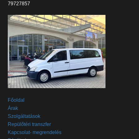
79727857
Főoldal
Árak
Szolgáltatások
Repülőtéri transzfer
Kapcsolat- megrendelés