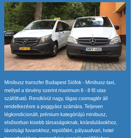
Minibusz transzfer Budapest Siófok - Minibusz-taxi,
mellyel a törvény szerint maximum 6 - 8 fő utas
szállítható. Rendkívül nagy, tágas csomagtér áll
rendelkezésre a poggyász számára. Teljesen
légkondicionált, prémium kategóriájú minibusz,
elsősorban kisebb társaságoknak, kirándulásokhoz,
távolsági fuvarokhoz, repülőtéri, pályaudvari, hotel