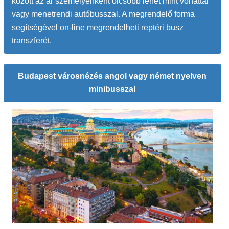
között az ár személyenként olcsóbb lehet mint vonattal
vagy menetrendi autóbusszal. A megrendelő forma
segítségével on-line megrendelheti reptéri busz
transzferét.
Budapest városnézés angol vagy német nyelven
minibusszal