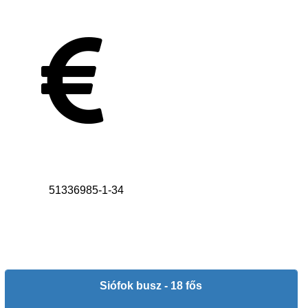
Adószám
51336985-1-34
Siófok busz - 18 fős