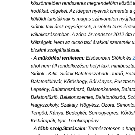
köszönhetően rendszeres megrendelőim között tud
irodákat, cégeket. Az idegen nyelvek ismerete a 
külföldi turistáknak is magas színvonalon nyújthat
siófoki taxi árak egységesek, a siófoki taxis érd
vállalkozásomban. A zóna-ár rendszer 2012 óta mű
költségeit. Nem az olcsó taxi árakkal szeretnék 
bizalmi szolgáltatással.
-
A működési területem:
Elsősorban Siófok és
ahol nem áll rendelkezésre helyi taxi, minibusztax
Siófok - Kiliti, Siófok Balatonszabadi - fürdő, B
Balatonföldvár, Kőröshegy, Bálványos, Pusztasz
Lepsény, Balatonszárszó, Balatonkenese, Balaton
Balatonfűzfő, Balatonszemes, Balatonöszöd, Szó
Nagyszokoly, Szakály, Hőgyész, Ozora, Simont
Tengőd, Kánya, Bedegkér, Somogyegres, Kőrösheg
Kisbárapáti, Igal, Törökkoppány...
-
A főbb szolgáltatásaim
:
Természetesen a hagyo