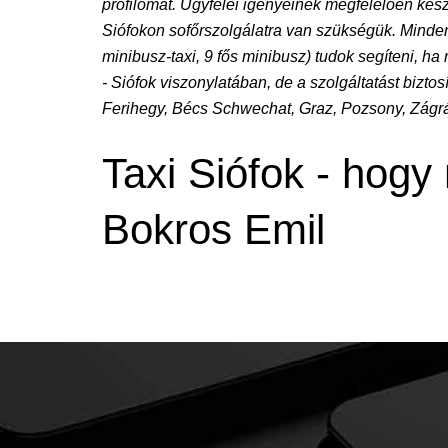
profilomat. Ügyfelei igényeinek megfelelően kész
Siófokon sofőrszolgálatra van szükségük. Minden j
minibusz-taxi, 9 fős minibusz) tudok segíteni, ha
- Siófok viszonylatában, de a szolgáltatást bizt
Ferihegy, Bécs Schwechat, Graz, Pozsony, Zágráb
Taxi Siófok - hogy 
Bokros Emil