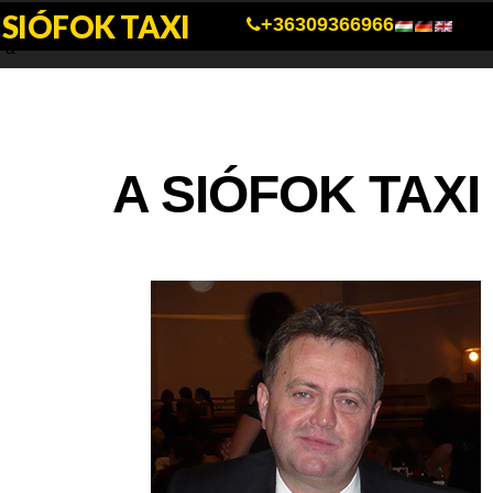
SIÓFOK TAXI
a
+36309366966
a
A SIÓFOK TAX