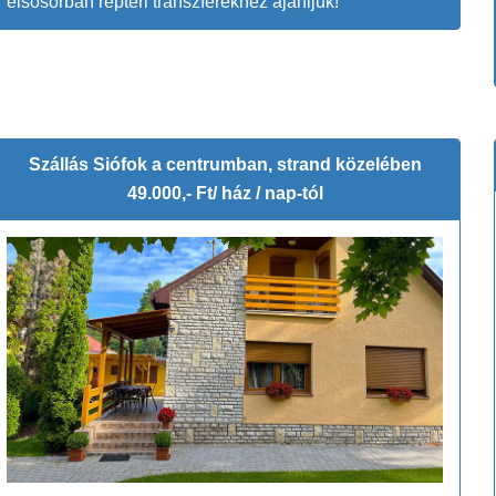
elsősorban reptéri transzferekhez ajánljuk!
Szállás Siófok a centrumban, strand közelében
49.000,- Ft/ ház / nap-tól