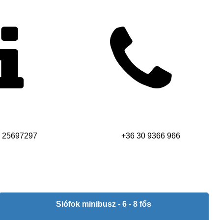
vántartási szám
Telefon
25697297
+36 30 9366 966
Siófok minibusz - 6 - 8 fős