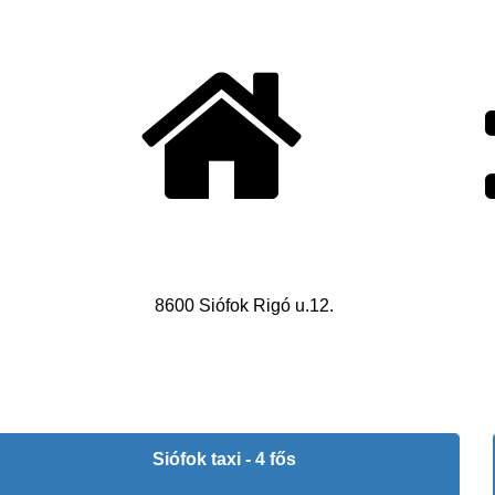
Bokros Emil EV. - Siófok Taxi
Nyil
8600 Siófok Rigó u.12
.
Siófok taxi - 4 fős