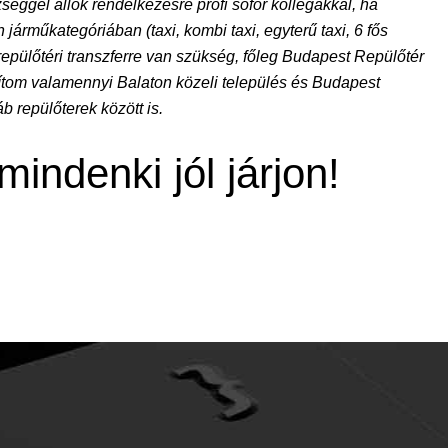
séggel állok rendelkezésre profi sofőr kollégákkal, ha
árműkategóriában (taxi, kombi taxi, egyterű taxi, 6 fős
 repülőtéri transzferre van szükség, főleg Budapest Repülőtér
osítom valamennyi Balaton közeli település és Budapest
 repülőterek között is.
mindenki jól járjon!