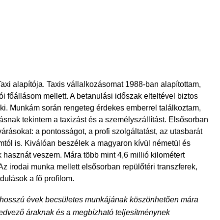
xi alapítója. Taxis vállalkozásomat 1988-ban alapítottam,
 főállásom mellett. A betanulási időszak elteltével biztos
k ki. Munkám során rengeteg érdekes emberrel találkoztam,
snak tekintem a taxizást és a személyszállítást. Elsősorban
okat: a pontosságot, a profi szolgáltatást, az utasbarát
tól is. Kiválóan beszélek a magyaron kívül németül és
asznát veszem. Mára több mint 4,6 millió kilométert
 Az irodai munka mellett elsősorban repülőtéri transzferek,
ulások a fő profilom.
 hosszú évek becsületes munkájának köszönhetően mára
 kedvező áraknak és a megbízható teljesítménynek