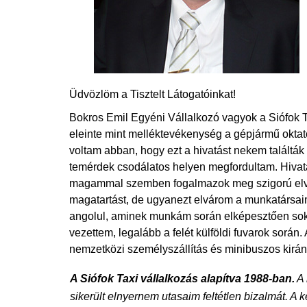
Üdvözlöm a Tisztelt Látogatóinkat!
Bokros Emil Egyéni Vállalkozó vagyok a Siófok Ta
eleinte mint melléktevékenység a gépjármű oktatói
voltam abban, hogy ezt a hivatást nekem találtá
temérdek csodálatos helyen megfordultam. Hivatá
magammal szemben fogalmazok meg szigorú elvárás
magatartást, de ugyanezt elvárom a munkatársaim
angolul, aminek munkám során elképesztően sok h
vezettem, legalább a felét külföldi fuvarok során.
nemzetközi személyszállítás és minibuszos kiránd
A Siófok Taxi vállalkozás alapítva 1988-ban.
A
sikerült elnyernem utasaim feltétlen bizalmát. A