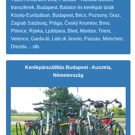
transzferek, Budapest, Balaton és kerékpár túrák
Közép-Európában. Budapest, Bécs, Pozsony, Graz,
Zagrab Salzburg, Prága, Český Krumlov, Brno,
Plitvice, Rijeka, Ljubljana, Bled, Maribor, Triest,
Velence, Garda-tó, Lido di Jesolo, Passau, München,
Drezda ... stb.
Kerékpárszállítás Budapest - Ausztria,
Németország