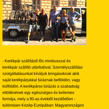
- Kerékpár s
zállítás
8 fős minibusszal és
kerékpár szállító utánfutóval.
Személyszállítási
szolgáltatásunkat kínáljuk bringásoknak akik
saját kerékpárjukkal túráznak belföldön, vagy
külföldön. A kerékpáros túrázás a szabadság
eltöltésének egy egészséges és kellemes
formája, mely a 80-as évektől kezdődően -
különösen Közép-Európában: Magyarországon