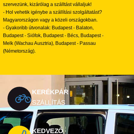
szervezünk, kizárólag a szálltást vállaljuk!
- Hol vehetik igénybe a szállítási szolgáltatást?
Magyarországon vagy a közeli országokban.
- Gyakoribb útvonalak: Budapest - Balaton,
Budapest - Siófok, Budapest - Bécs, Budapest -
Melk (Wachau Ausztria), Budapest - Passau
(Németország).
KERÉKPÁR
SZÁLLÍTÁS
KEDVEZŐ