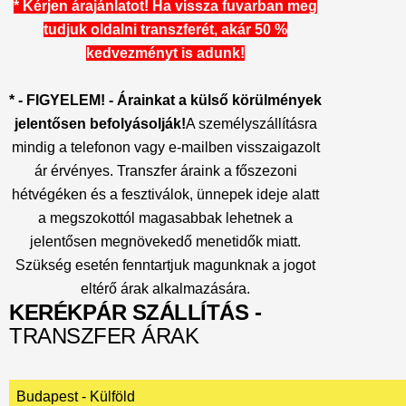
* Kérjen árajánlatot! Ha vissza fuvarban meg
tudjuk oldalni transzferét, akár 50 %
kedvezményt is adunk!
* - FIGYELEM! - Árainkat a külső körülmények
jelentősen befolyásolják!
A személyszállításra
mindig a telefonon vagy e-mailben visszaigazolt
ár érvényes. Transzfer áraink a főszezoni
hétvégéken és a fesztiválok, ünnepek ideje alatt
a megszokottól magasabbak lehetnek a
jelentősen megnövekedő menetidők miatt.
Szükség esetén fenntartjuk magunknak a jogot
eltérő árak alkalmazására.
KERÉKPÁR SZÁLLÍTÁS -
TRANSZFER ÁRAK
Budapest - Külföld