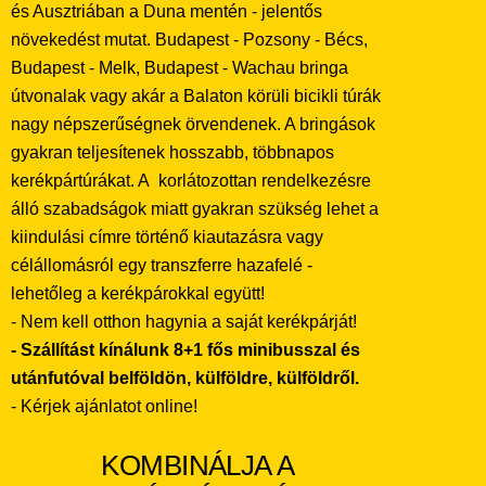
és Ausztriában a Duna mentén - jelentős
növekedést mutat. Budapest - Pozsony - Bécs,
Budapest - Melk, Budapest - Wachau bringa
útvonalak vagy akár a Balaton körüli bicikli túrák
nagy népszerűségnek örvendenek. A bringások
gyakran teljesítenek hosszabb, többnapos
kerékpártúrákat. A korlátozottan rendelkezésre
álló szabadságok miatt gyakran szükség lehet a
kiindulási címre történő kiautazásra vagy
célállomásról egy transzferre hazafelé -
lehetőleg a kerékpárokkal együtt!
- Nem kell otthon hagynia a saját kerékpárját!
- Szállítást kínálunk 8+1 fős minibusszal és
utánfutóval belföldön, külföldre, külföldről.
- Kérjek ajánlatot online!
KOMBINÁLJA A